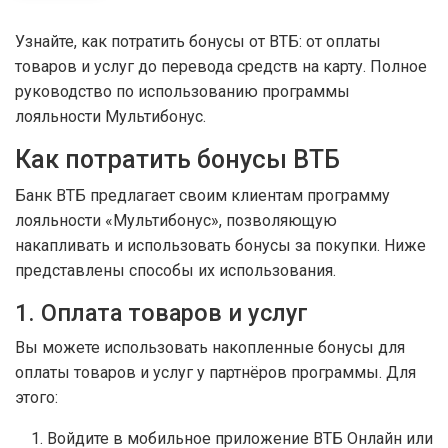
Узнайте, как потратить бонусы от ВТБ: от оплаты
товаров и услуг до перевода средств на карту. Полное
руководство по использованию программы
лояльности Мультибонус.
Как потратить бонусы ВТБ
Банк ВТБ предлагает своим клиентам программу
лояльности «Мультибонус», позволяющую
накапливать и использовать бонусы за покупки. Ниже
представлены способы их использования.
1. Оплата товаров и услуг
Вы можете использовать накопленные бонусы для
оплаты товаров и услуг у партнёров программы. Для
этого:
Войдите в мобильное приложение ВТБ Онлайн или