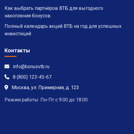
Как выбрать партнёров ВТБ для выгодного
накопления бонусов
Полный календарь акций ВТБ на год для успешных
инвестиций
Контакты
info@bonusvtb.ru
8 (800) 123-45-67
Москва, ул. Примерная, д. 123
Режим работы: Пн-Пт с 9:00 до 18:00