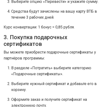
Выберите опцию «Перевести» и укажите сумму.
Средства будут зачислены на вашу карту ВТБ в
течение 3 рабочих дней.
Курс конвертации: 1 бонус = 0,85 рубля.
3. Покупка подарочных
сертификатов
Вы можете приобрести подарочные сертификаты у
партнёров программы:
В разделе «Потратить» выберите категорию
«Подарочные сертификаты».
Выберите нужный сертификат и добавьте его в
корзину.
Оформите заказ и получите сертификат на
электронную почту.