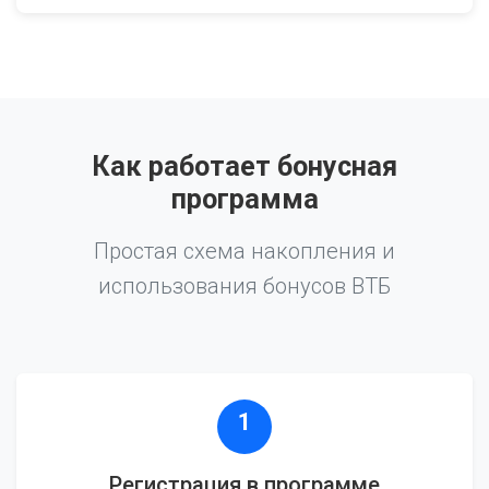
Как работает бонусная
программа
Простая схема накопления и
использования бонусов ВТБ
1
Регистрация в программе