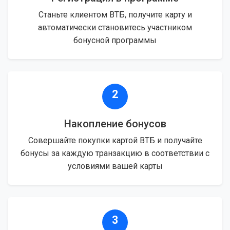
Станьте клиентом ВТБ, получите карту и
автоматически становитесь участником
бонусной программы
2
Накопление бонусов
Совершайте покупки картой ВТБ и получайте
бонусы за каждую транзакцию в соответствии с
условиями вашей карты
3