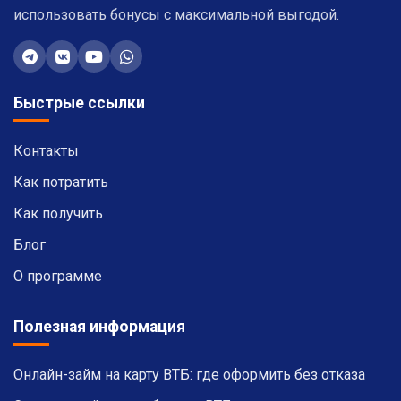
использовать бонусы с максимальной выгодой.
Быстрые ссылки
Контакты
Как потратить
Как получить
Блог
О программе
Полезная информация
Онлайн-займ на карту ВТБ: где оформить без отказа