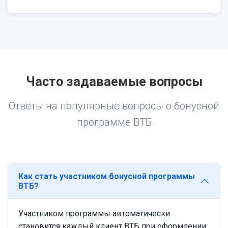
Часто задаваемые вопросы
Ответы на популярные вопросы о бонусной
программе ВТБ
Как стать участником бонусной программы
ВТБ?
Участником программы автоматически
становится каждый клиент ВТБ при оформлении