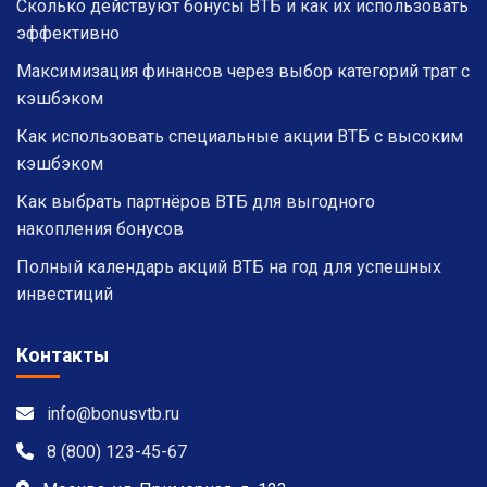
Сколько действуют бонусы ВТБ и как их использовать
эффективно
Максимизация финансов через выбор категорий трат с
кэшбэком
Как использовать специальные акции ВТБ с высоким
кэшбэком
Как выбрать партнёров ВТБ для выгодного
накопления бонусов
Полный календарь акций ВТБ на год для успешных
инвестиций
Контакты
info@bonusvtb.ru
8 (800) 123-45-67