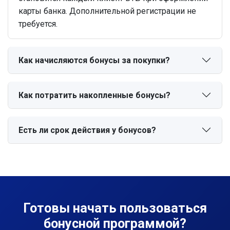
карты банка. Дополнительной регистрации не
требуется.
Как начисляются бонусы за покупки?
Как потратить накопленные бонусы?
Есть ли срок действия у бонусов?
Готовы начать пользоваться
бонусной программой?