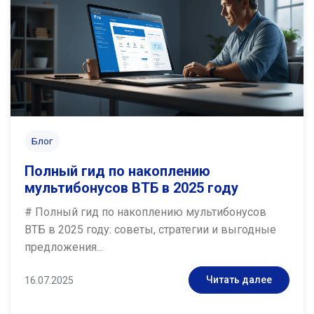
Блог
Полный гид по накоплению
мультибонусов ВТБ в 2025 году
# Полный гид по накоплению мультибонусов
ВТБ в 2025 году: советы, стратегии и выгодные
предложения...
Читать далее
16.07.2025