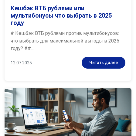
Кешбэк ВТБ рублями или
мультибонусы что выбрать в 2025
году
# Кешбэк ВТБ рублями против мультибонусов:
что выбрать для максимальной выгоды в 2025
году? ##...
Читать далее
12.07.2025