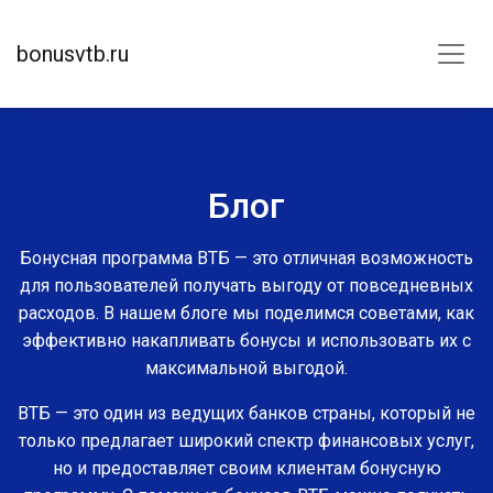
bonusvtb.ru
Блог
Бонусная программа ВТБ — это отличная возможность
для пользователей получать выгоду от повседневных
расходов. В нашем блоге мы поделимся советами, как
эффективно накапливать бонусы и использовать их с
максимальной выгодой.
ВТБ — это один из ведущих банков страны, который не
только предлагает широкий спектр финансовых услуг,
но и предоставляет своим клиентам бонусную