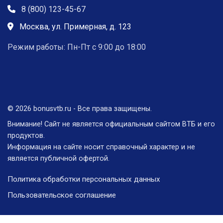
8 (800) 123-45-67
Москва, ул. Примерная, д. 123
Режим работы: Пн-Пт с 9:00 до 18:00
© 2026 bonusvtb.ru - Все права защищены.
Внимание! Сайт не является официальным сайтом ВТБ и его
продуктов.
Информация на сайте носит справочный характер и не
является публичной офертой.
Политика обработки персональных данных
Пользовательское соглашение