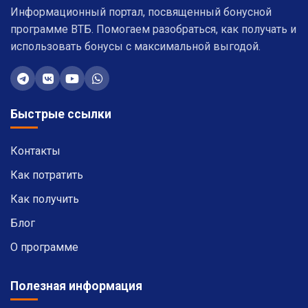
Информационный портал, посвященный бонусной
программе ВТБ. Помогаем разобраться, как получать и
использовать бонусы с максимальной выгодой.
Быстрые ссылки
Контакты
Как потратить
Как получить
Блог
О программе
Полезная информация