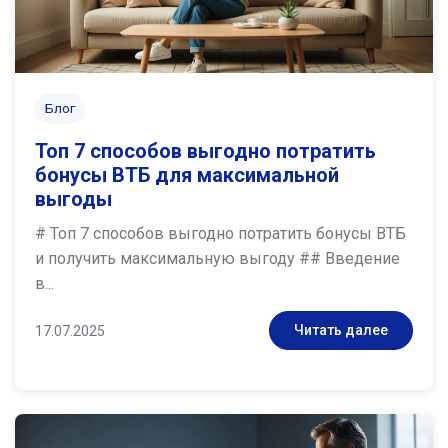
Блог
Топ 7 способов выгодно потратить
бонусы ВТБ для максимальной
выгоды
# Топ 7 способов выгодно потратить бонусы ВТБ
и получить максимальную выгоду ## Введение
в...
Читать далее
17.07.2025