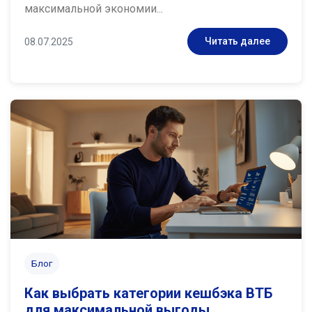
максимальной экономии...
Читать далее
08.07.2025
Блог
Как выбрать категории кешбэка ВТБ
для максимальной выгоды