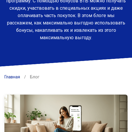
программу. С помощью бонусов ВТБ можно получать
скидки, участвовать в специальных акциях и даже
оплачивать часть покупок. В этом блоге мы
расскажем, как максимально выгодно использовать
бонусы, накапливать их и извлекать из этого
максимальную выгоду.
Главная
/
Блог