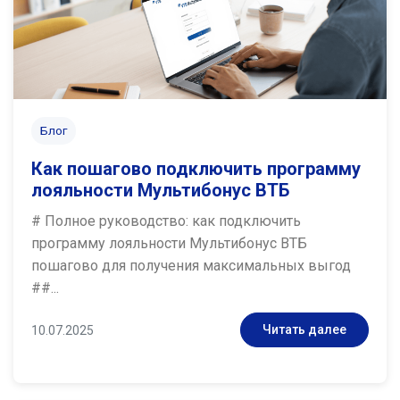
Блог
Как пошагово подключить программу
лояльности Мультибонус ВТБ
# Полное руководство: как подключить
программу лояльности Мультибонус ВТБ
пошагово для получения максимальных выгод
##...
Читать далее
10.07.2025