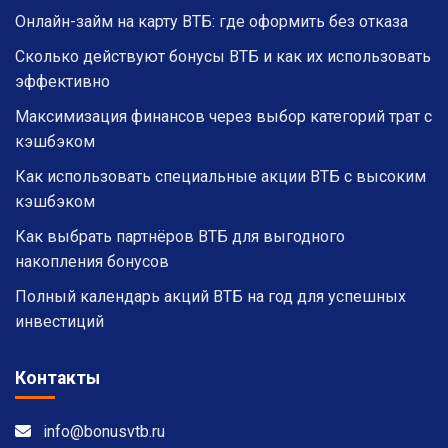
Онлайн-займ на карту ВТБ: где оформить без отказа
Сколько действуют бонусы ВТБ и как их использовать
эффективно
Максимизация финансов через выбор категорий трат с
кэшбэком
Как использовать специальные акции ВТБ с высоким
кэшбэком
Как выбрать партнёров ВТБ для выгодного
накопления бонусов
Полный календарь акций ВТБ на год для успешных
инвестиций
Контакты
info@bonusvtb.ru